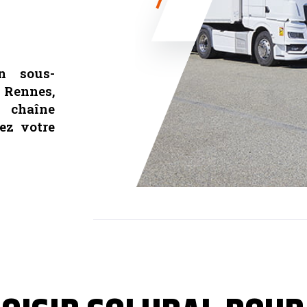
n sous-
ennes,
haîne
ez votre