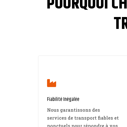
POURQUOI CH
T

Fiabilité Inégalée
Nous garantissons des
services de transport fiables et
ponctuels pour répondre à vos