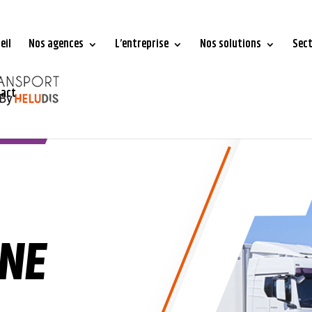
eil
Nos agences
L’entreprise
Nos solutions
Sec
tact
INE