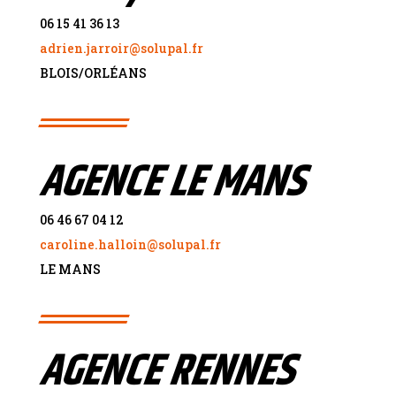
06 15 41 36 13
adrien.jarroir@solupal.fr
BLOIS/ORL
É
ANS
AGENCE LE MANS
06 46 67 04 12
caroline.halloin@solupal.fr
LE MANS
AGENCE RENNES