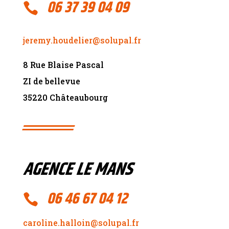
06 37 39 04 09

jeremy.houdelier@solupal.fr
8 Rue Blaise Pascal
ZI de bellevue
35220 Châteaubourg
AGENCE LE MANS
06 46 67 04 12

caroline.halloin@solupal.fr