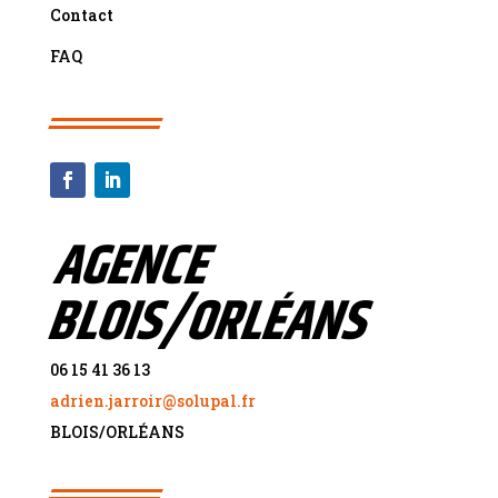
Contact
FAQ
AGENCE
BLOIS/ORLÉANS
06 15 41 36 13
adrien.jarroir@solupal.fr
BLOIS/ORL
É
ANS