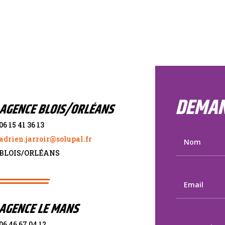
DEMAN
AGENCE BLOIS/ORLÉANS
06 15 41 36 13
adrien.jarroir@solupal.fr
BLOIS/ORL
É
ANS
AGENCE LE MANS
06 46 67 04 12