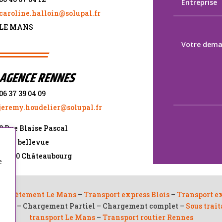
caroline.halloin@solupal.fr
LE MANS
AGENCE RENNES
06 37 39 04 09
jeremy.houdelier@solupal.fr
8 Rue Blaise Pascal
ZI de bellevue
35220 Châteaubourg
e
Affrètement Le Mans
–
Transport express Blois
–
Transport e
ourg – Chargement Partiel – Chargement complet –
Sous trai
transport Le Mans
–
Transport routier Rennes