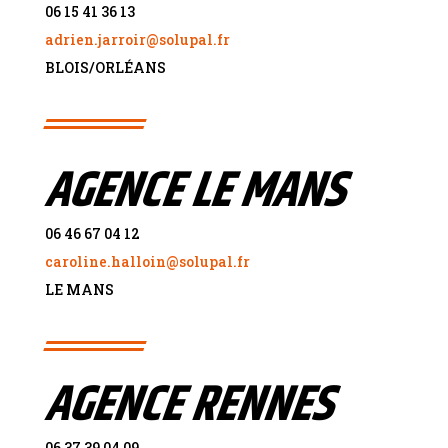
06 15 41 36 13
adrien.jarroir@solupal.fr
BLOIS/ORL
É
ANS
AGENCE LE MANS
06 46 67 04 12
caroline.halloin@solupal.fr
LE MANS
AGENCE RENNES
06 37 39 04 09